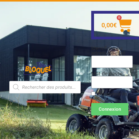
0
0,00
€
Identifiant ou
adresse e-mail
Mot de passe
Se souvenir de
moi
Connexion
Mot de passe
perdu ?