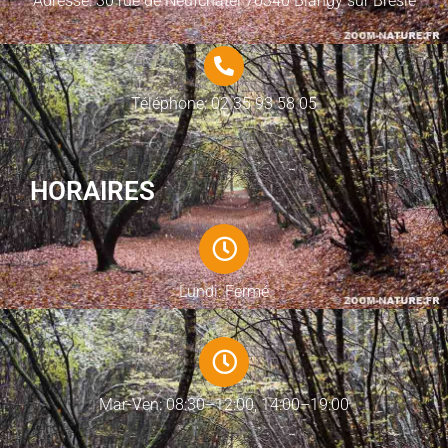
Adresse: 30 rue de Neufchatel 76340 Blangy sur Bresle
Téléphone: 02 35 93 58 05
HORAIRES
Lundi: Fermé
Mar-Ven: 08:30–12:00, 14:00–19:00