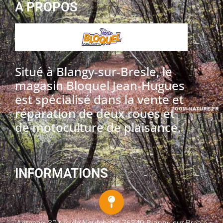
A PROPOS
Situé à Blangy-sur-Bresle, le
magasin Bloquel Jean-Hugues
est spécialisé dans la vente et
réparation de deux roues et
de motoculture de plaisance.
INFORMATIONS