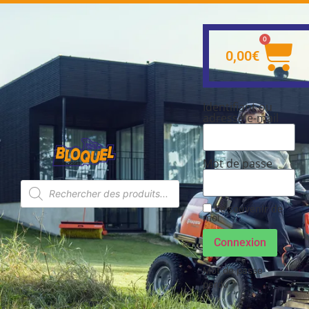
0
0,00
€
Identifiant ou
adresse e-mail
Mot de passe
Se souvenir de
moi
Connexion
Mot de passe
perdu ?