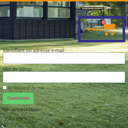
0
0,00
€
Identifiant ou adresse e-mail
Mot de passe
Se souvenir de moi
Connexion
Mot de passe perdu ?