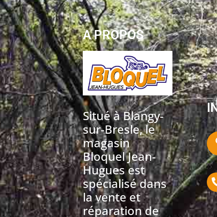
A PROPOS
I
Situé à Blangy-
sur-Bresle, le
magasin
Bloquel Jean-
Hugues est
spécialisé dans
la vente et
réparation de