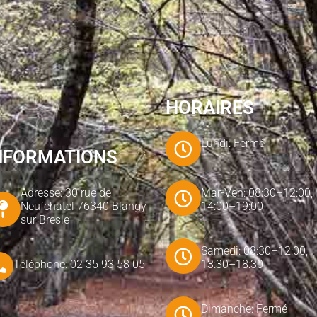
HORAIRES
Lundi: Fermé
NFORMATIONS
Adresse: 30 rue de
Mar-Ven: 08:30–12:00,
Neufchatel 76340 Blangy
14:00–19:00
sur Bresle
Samedi: 08:30–12:00,
Téléphone: 02 35 93 58 05
13:30–18:30
Dimanche: Fermé