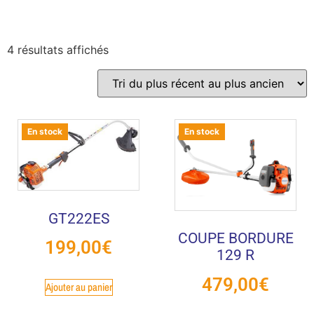
4 résultats affichés
En stock
En stock
GT222ES
COUPE BORDURE
199,00
€
129 R
479,00
€
Ajouter au panier