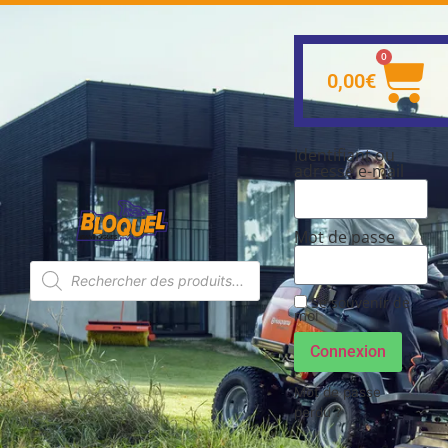
0
0,00
€
Identifiant ou
adresse e-mail
Mot de passe
Se souvenir de
moi
Connexion
Mot de passe
perdu ?