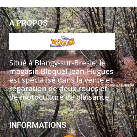
A PROPOS
Situé à Blangy-sur-Bresle, le
magasin Bloquel Jean-Hugues
est spécialisé dans la vente et
réparation de deux roues et
de motoculture de plaisance.
INFORMATIONS