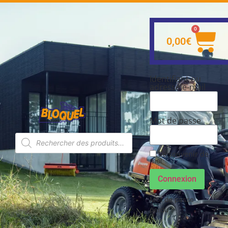
0
0,00
€
Identifiant ou
adresse e-mail
Mot de passe
Se souvenir de
moi
Connexion
Mot de passe
perdu ?