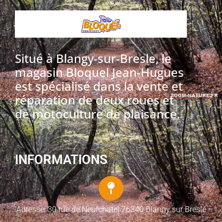
Situé à Blangy-sur-Bresle, le
magasin Bloquel Jean-Hugues
est spécialisé dans la vente et
réparation de deux roues et
de motoculture de plaisance.
INFORMATIONS
Adresse: 30 rue de Neufchatel 76340 Blangy sur Bresle