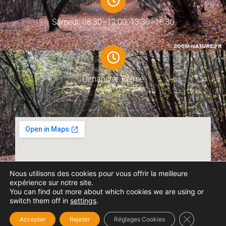
Samedi: 08:30–12:00, 13:30–18:30
Dimanche: Fermé
Nous utilisons des cookies pour vous offrir la meilleure
expérience sur notre site.
You can find out more about which cookies we are using or
switch them off in
settings
.
Fermer la b
Accepter
Rejeter
Réglages Cookies