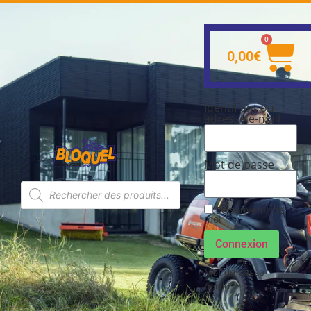
0
0,00
€
Identifiant ou
adresse e-mail
Mot de passe
Se souvenir de
moi
Connexion
Mot de passe
perdu ?