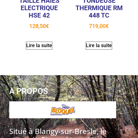
TAILLE HAIES
TONDEUSE
ELECTRIQUE
THERMIQUE RM
HSE 42
448 TC
128,50
€
719,00
€
Lire la suite
Lire la suite
A PROPOS
Situé à Blangy-sur-Bresle, le