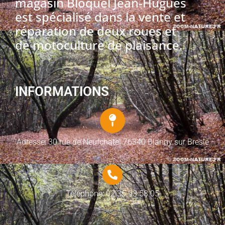
magasin Bloquel Jean-Hugues
est spécialisé dans la vente et
réparation de deux roues et
de motoculture de plaisance.
INFORMATIONS
Adresse: 30 rue de Neufchatel 76340 Blangy sur Bresle
Téléphone: 02 35 93 58 05