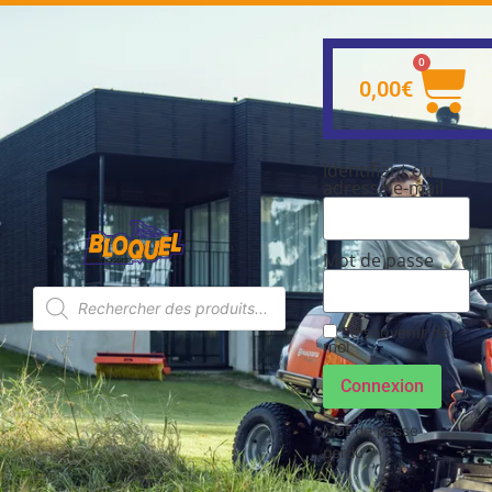
0
0,00
€
Identifiant ou
adresse e-mail
Mot de passe
Se souvenir de
moi
Connexion
Mot de passe
perdu ?