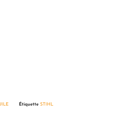
UILE
Étiquette
STIHL