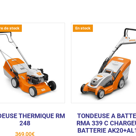
re de stock
En stock
EUSE THERMIQUE RM
TONDEUSE A BATTE
248
RMA 339 C CHARGE
BATTERIE AK20+AL
369,00
€