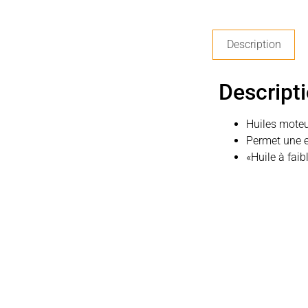
Description
Descript
Huiles moteu
Permet une e
«Huile à fai