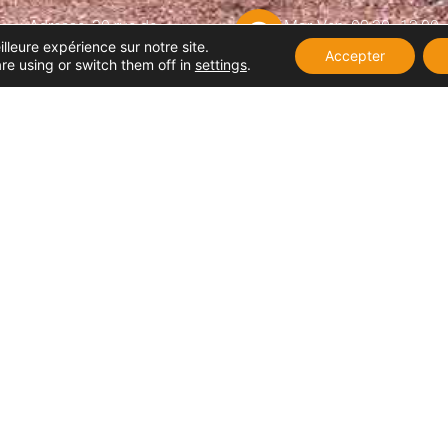
Adresse: 30 rue de
Mar-Ven: 08:30–12:00,
Neufchatel 76340 Blangy
14:00–19:00
illeure expérience sur notre site.
Accepter
sur Bresle
re using or switch them off in
settings
.
Samedi: 08:30–12:00,
Téléphone: 02 35 93 58 05
13:30–18:30
Dimanche: Fermé