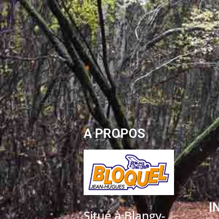
A PROPOS
I
Situé à Blangy-