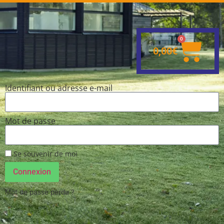
0
0,00
€
Identifiant ou adresse e-mail
Mot de passe
Se souvenir de moi
Connexion
Mot de passe perdu ?