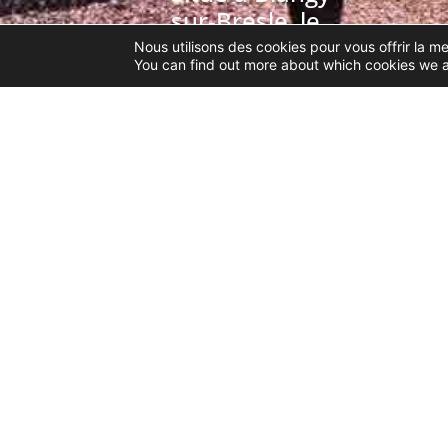
sur-Bresle, le
magasin
Nous utilisons des cookies pour vous offrir la me
You can find out more about which cookies we a
Bloquel Jean-
Hugues est
spécialisé dans
la vente et
réparation de
deux roues et
de motoculture
de plaisance.