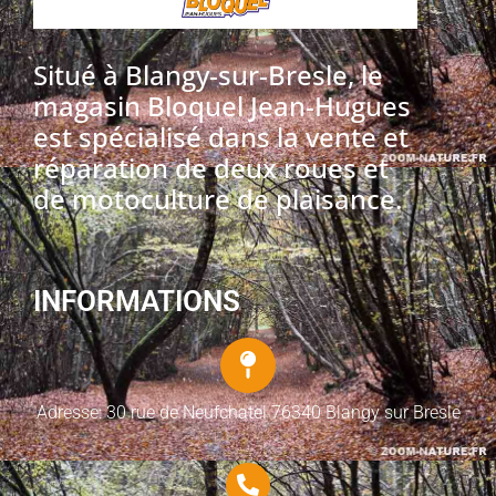
Situé à Blangy-sur-Bresle, le
magasin Bloquel Jean-Hugues
est spécialisé dans la vente et
réparation de deux roues et
de motoculture de plaisance.
INFORMATIONS
Adresse: 30 rue de Neufchatel 76340 Blangy sur Bresle