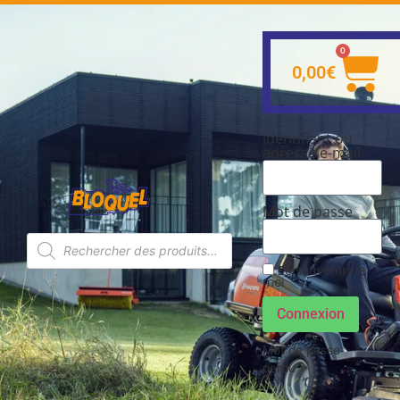
0
0,00
€
Identifiant ou
adresse e-mail
Mot de passe
Se souvenir de
moi
Connexion
Mot de passe
perdu ?