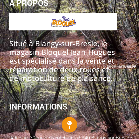
A PROPOS
Situé à Blangy-sur-Bresle, le
magasin Bloquel Jean-Hugues
est spécialisé dans la vente et
réparation de deux roues et
de motoculture de plaisance.
INFORMATIONS
Adresse: 30 rue de Neufchatel 76340 Blangy sur Bresle