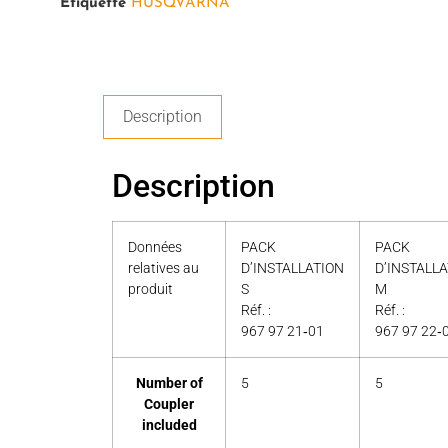
Étiquette
HUSQVARNA
Description
Description
Données
PACK
PACK
relatives au
D’INSTALLATION
D’INSTALL
produit
S
M
Réf. :
Réf. :
967 97 21‑01
967 97 22‑
Number of
5
5
Coupler
included