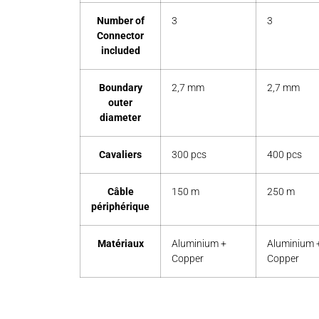
Number of
3
3
Connector
included
Boundary
2,7 mm
2,7 mm
outer
diameter
Cavaliers
300 pcs
400 pcs
Câble
150 m
250 m
périphérique
Matériaux
Aluminium +
Aluminium 
Copper
Copper