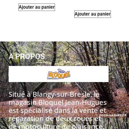
Ajouter au panier
Ajouter au panier
A PROPOS
Situé à Blangy-sur-Bresle, le
magasin Bloquel Jean-Hugues
est spécialisé dans la vente et
réparation de deux roues et
de motoculture de plaisance.