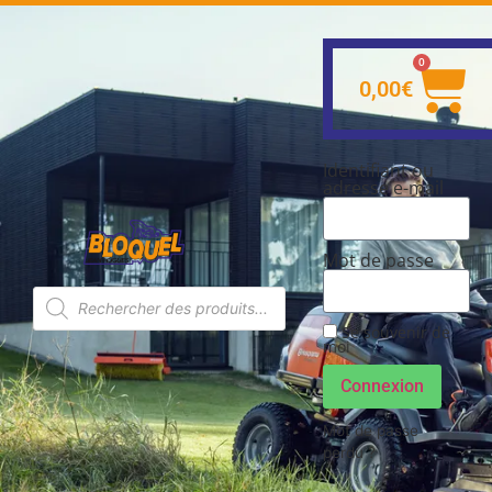
0
0,00
€
Identifiant ou
adresse e-mail
Mot de passe
Se souvenir de
moi
Connexion
Mot de passe
perdu ?