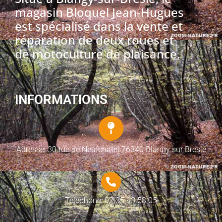
magasin Bloquel Jean-Hugues
est spécialisé dans la vente et
réparation de deux roues et
de motoculture de plaisance.
INFORMATIONS
Adresse: 30 rue de Neufchatel 76340 Blangy sur Bresle
Téléphone: 02 35 93 58 05