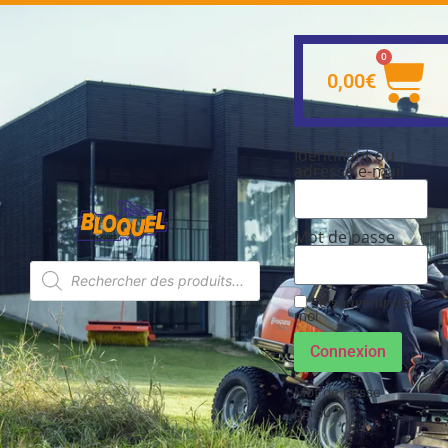
0
0,00
€
Identifiant ou
adresse e-mail
Mot de passe
Se souvenir de
moi
Connexion
Mot de passe
perdu ?