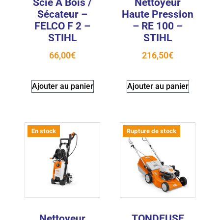
Scie À Bois /
Nettoyeur
Sécateur –
Haute Pression
FELCO F 2 –
– RE 100 –
STIHL
STIHL
66,00
€
216,50
€
Ajouter au panier
Ajouter au panier
En stock
Rupture de stock
Nettoyeur
TONDEUSE