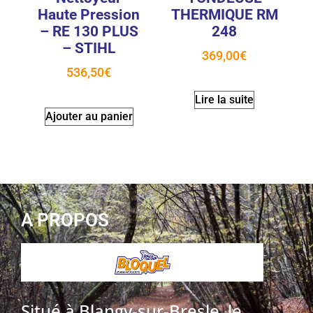
Haute Pression
THERMIQUE RM
– RE 130 PLUS
248
– STIHL
369,00
€
536,50
€
Lire la suite
Ajouter au panier
A PROPOS
Situé à Blangy-sur-Bresle, le