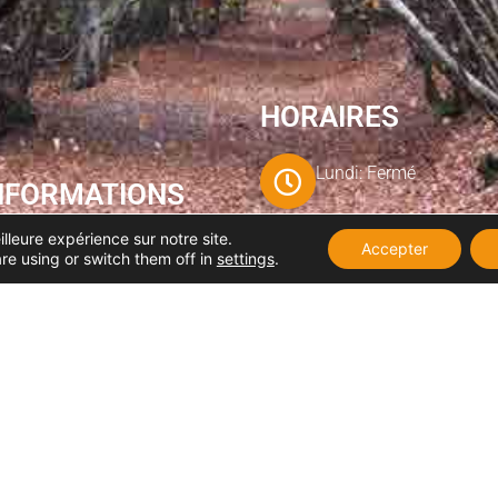
HORAIRES
Lundi: Fermé
NFORMATIONS
illeure expérience sur notre site.
Accepter
Adresse: 30 rue de
Mar-Ven: 08:30–12:00,
re using or switch them off in
settings
.
Neufchatel 76340 Blangy
14:00–19:00
sur Bresle
Samedi: 08:30–12:00,
Téléphone: 02 35 93 58 05
13:30–18:30
Dimanche: Fermé