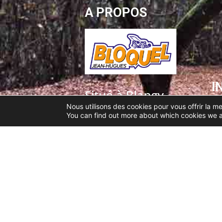
A PROPOS
I
Situé à Blangy-
sur-Bresle, le
Nous utilisons des cookies pour vous offrir la me
You can find out more about which cookies we a
magasin
Bloquel Jean-
Hugues est
spécialisé dans
la vente et
réparation de
deux roues et
de motoculture