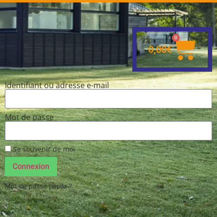
0
0,00
€
Identifiant ou adresse e-mail
Mot de passe
Se souvenir de moi
Connexion
Mot de passe perdu ?