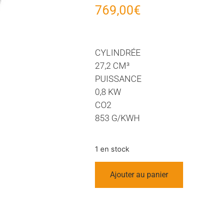
769,00
€
CYLINDRÉE
27,2 CM³
PUISSANCE
0,8 KW
CO2
853 G/KWH
1 en stock
Ajouter au panier