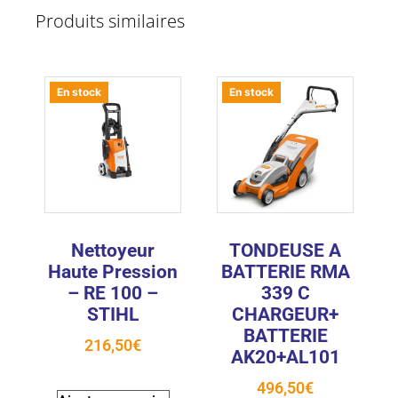
Produits similaires
En stock
En stock
Nettoyeur
TONDEUSE A
Haute Pression
BATTERIE RMA
– RE 100 –
339 C
STIHL
CHARGEUR+
BATTERIE
216,50
€
AK20+AL101
496,50
€