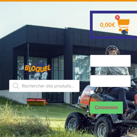
0
0,00
€
Identifiant ou
adresse e-mail
Mot de passe
Se souvenir de
moi
Connexion
Mot de passe
perdu ?