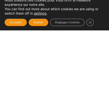
Nous utilisons des cookies pour vous offrir la meilleure
expérience sur notre site.
You can find out more about which cookies we are using or
switch them off in
settings
.
Fermer la b
Accepter
Rejeter
Réglages Cookies