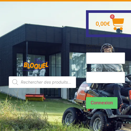
0
0,00
€
Identifiant ou
adresse e-mail
Mot de passe
Se souvenir de
moi
Connexion
Mot de passe
perdu ?