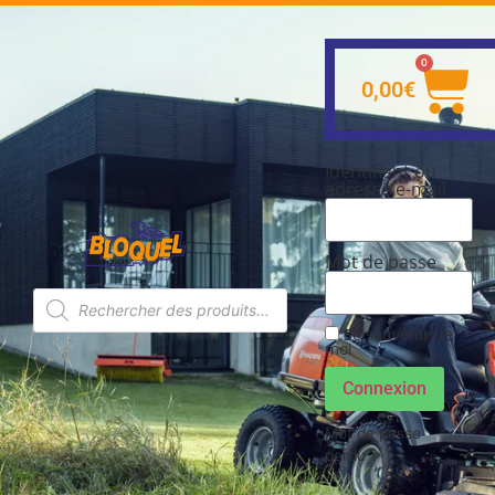
0
0,00
€
Identifiant ou
adresse e-mail
Mot de passe
Se souvenir de
moi
Connexion
Mot de passe
perdu ?