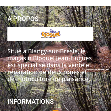
A PROPOS
Situé à Blangy-sur-Bresle, le
magasin Bloquel Jean-Hugues
est spécialisé dans la vente et
réparation de deux roues et
de motoculture de plaisance.
INFORMATIONS