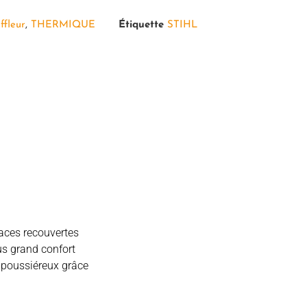
ffleur
,
THERMIQUE
Étiquette
STIHL
faces recouvertes
us grand confort
s poussiéreux grâce