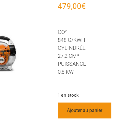
479,00
€
CO²
848 G/KWH
CYLINDRÉE
27,2 CM³
PUISSANCE
0,8 KW
1 en stock
Ajouter au panier