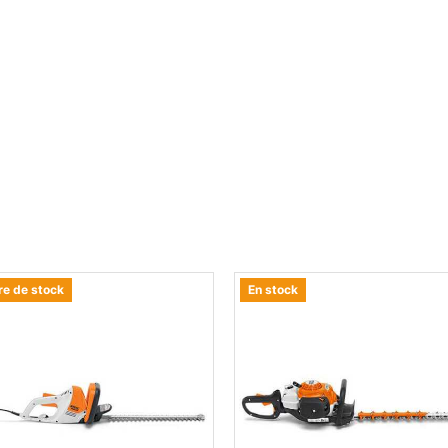
re de stock
En stock