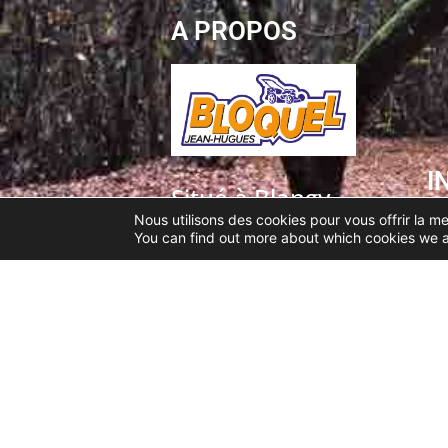
A PROPOS
I
Situé à Blangy-
sur-Bresle, le
Nous utilisons des cookies pour vous offrir la me
You can find out more about which cookies we a
magasin
Bloquel Jean-
Hugues est
spécialisé dans
la vente et
réparation de
deux roues et