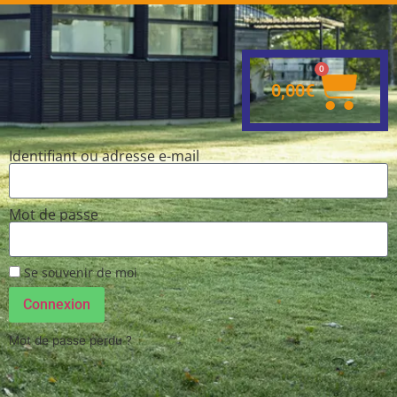
0
0,00
€
Identifiant ou adresse e-mail
Mot de passe
Se souvenir de moi
Connexion
Mot de passe perdu ?