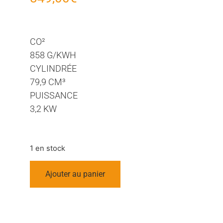
CO²
858 G/KWH
CYLINDRÉE
79,9 CM³
PUISSANCE
3,2 KW
1 en stock
Ajouter au panier