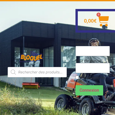
0
0,00
€
Identifiant ou
adresse e-mail
Mot de passe
Se souvenir de
moi
Connexion
Mot de passe
perdu ?