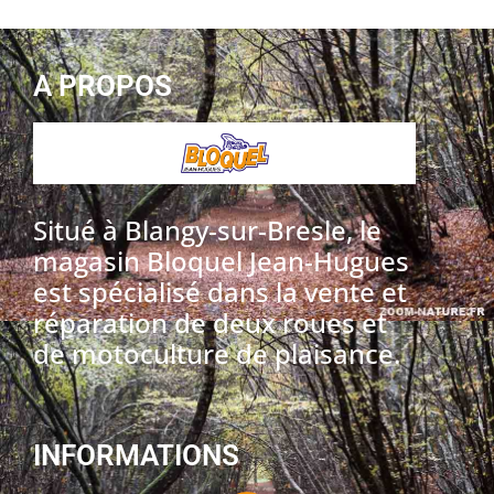
A PROPOS
Situé à Blangy-sur-Bresle, le
magasin Bloquel Jean-Hugues
est spécialisé dans la vente et
réparation de deux roues et
de motoculture de plaisance.
INFORMATIONS