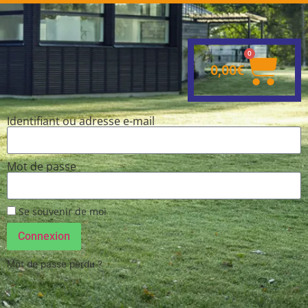
0
0,00
€
Identifiant ou adresse e-mail
Mot de passe
Se souvenir de moi
Connexion
Mot de passe perdu ?