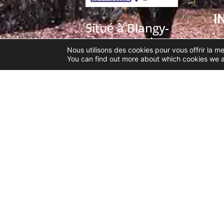
I
Situé à Blangy-
sur-Bresle, le
Nous utilisons des cookies pour vous offrir la me
magasin
You can find out more about which cookies we a
Bloquel Jean-
Hugues est
spécialisé dans
la vente et
réparation de
deux roues et
de motoculture
de plaisance.