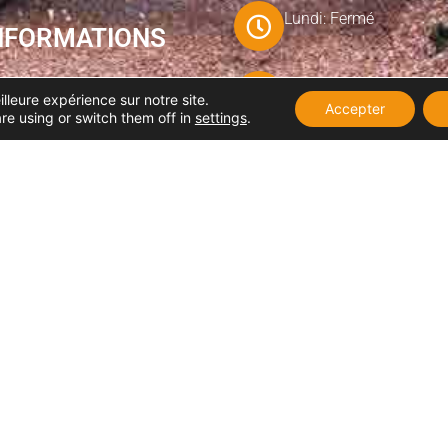
Lundi: Fermé
NFORMATIONS
Adresse: 30 rue de
Mar-Ven: 08:30–12:00,
illeure expérience sur notre site.
Neufchatel 76340 Blangy
14:00–19:00
Accepter
re using or switch them off in
settings
.
sur Bresle
Samedi: 08:30–12:00,
Téléphone: 02 35 93 58 05
13:30–18:30
Dimanche: Fermé