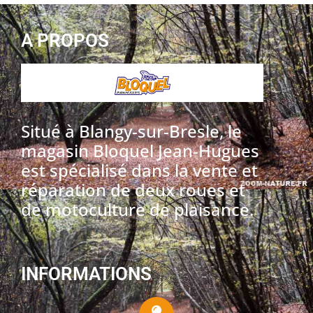
A PROPOS
Situé à Blangy-sur-Bresle, le
magasin Bloquel Jean-Hugues
est spécialisé dans la vente et
réparation de deux roues et
de motoculture de plaisance.
INFORMATIONS