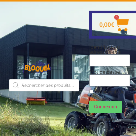
0
0,00
€
Identifiant ou
adresse e-mail
Mot de passe
Se souvenir de
moi
Connexion
Mot de passe
perdu ?