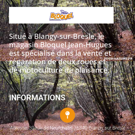
Situé à Blangy-sur-Bresle, le
magasin Bloquel Jean-Hugues
est spécialisé dans la vente et
réparation de deux roues et
de motoculture de plaisance.
INFORMATIONS
Adresse: 30 rue de Neufchatel 76340 Blangy sur Bresle