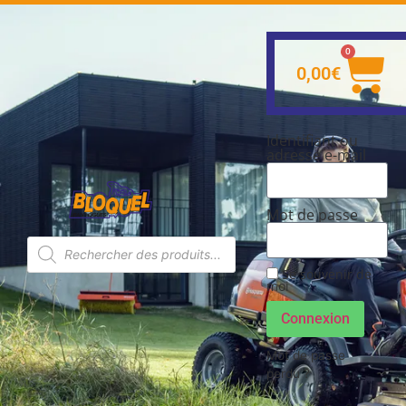
0
0,00
€
Identifiant ou
adresse e-mail
Mot de passe
Se souvenir de
moi
Connexion
Mot de passe
perdu ?