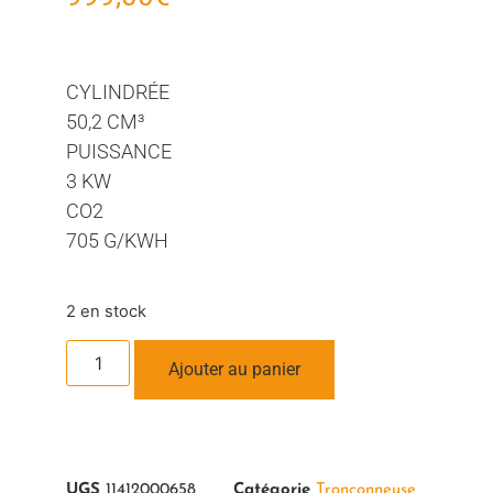
CYLINDRÉE
50,2 CM³
PUISSANCE
3 KW
CO2
705 G/KWH
2 en stock
Ajouter au panier
UGS
11412000658
Catégorie
Tronçonneuse