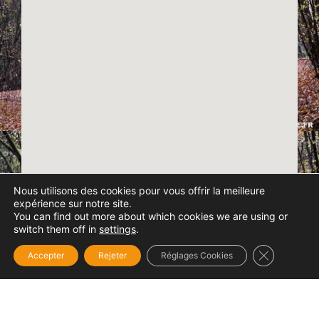
Nous utilisons des cookies pour vous offrir la meilleure
expérience sur notre site.
You can find out more about which cookies we are using or
switch them off in
settings
.
Fermer la b
Accepter
Rejeter
Réglages Cookies