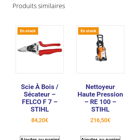
Produits similaires
En stock
En stock
Scie À Bois /
Nettoyeur
Sécateur –
Haute Pression
FELCO F 7 –
– RE 100 –
STIHL
STIHL
84,20
€
216,50
€
Ajouter au panier
Ajouter au panier