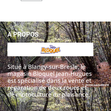
A PROPOS
Situé à Blangy-sur-Bresle, le
magasin Bloquel Jean-Hugues
est spécialisé dans la vente et
réparation de deux roues et
de motoculture de plaisance.