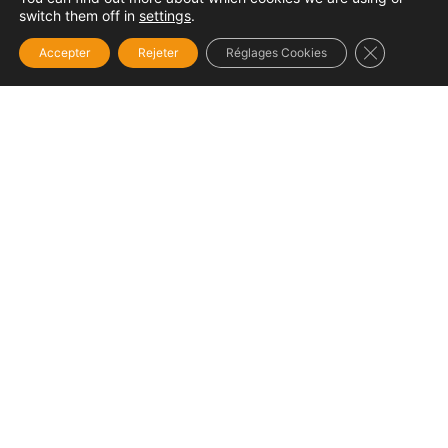
switch them off in
settings
.
Fermer la b
Accepter
Rejeter
Réglages Cookies