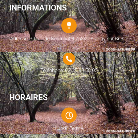
INFORMATIONS
Adresse: 30 rue de Neufchatel 76340 Blangy sur Bresle
Téléphone: 02 35 93 58 05
HORAIRES
Lundi: Fermé