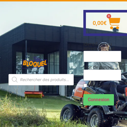
0
0,00
€
Identifiant ou
adresse e-mail
Mot de passe
Se souvenir de
moi
Connexion
Mot de passe
perdu ?