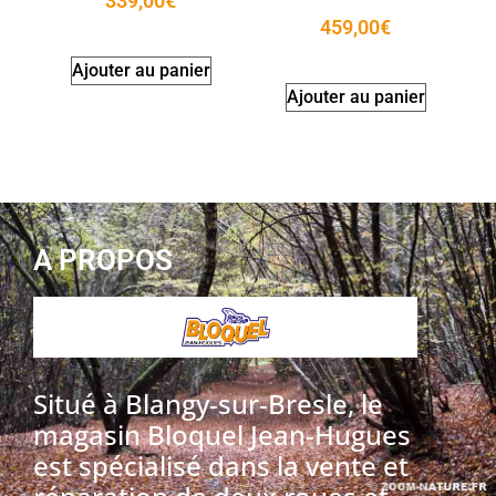
339,00
€
459,00
€
Ajouter au panier
Ajouter au panier
A PROPOS
Situé à Blangy-sur-Bresle, le
magasin Bloquel Jean-Hugues
est spécialisé dans la vente et