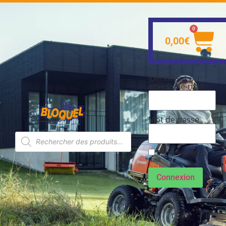
0
0,00
€
Identifiant ou
adresse e-mail
Mot de passe
Se souvenir de
moi
Connexion
Mot de passe
perdu ?