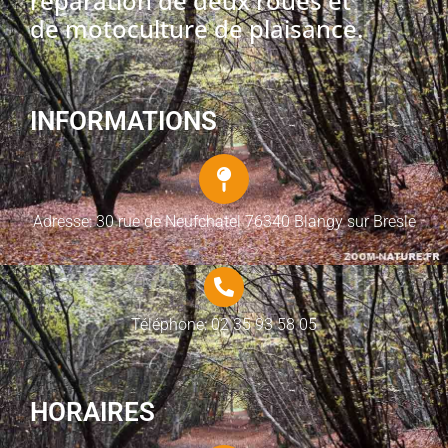
réparation de deux roues et
de motoculture de plaisance.
INFORMATIONS
Adresse: 30 rue de Neufchatel 76340 Blangy sur Bresle
Téléphone: 02 35 93 58 05
HORAIRES